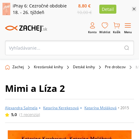
iPray 6: Cezročné obdobie
8,80 €
Detail
18. - 26. týždeň
10,00 €
Konto
Wishlist
Košík
Menu
Zachej
Kresťanské knihy
Detské knihy
Pre drobcov
M
Mimi a Líza 2
•
•
Alexandra Salmela
Katarína Kerekesová
Katarína Moláková
•
2015
5,0
(
1
recenzia
)