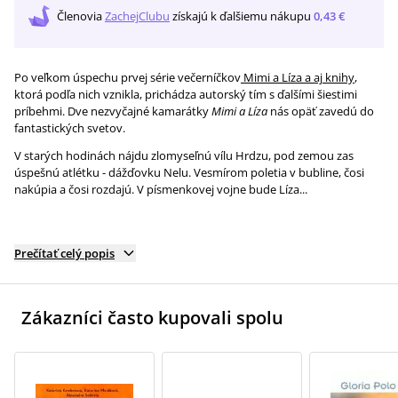
Členovia
ZachejClubu
získajú
k ďalšiemu nákupu
0,43 €
Po veľkom úspechu prvej série večerníčkov
Mimi a Líza a aj knihy
,
ktorá podľa nich vznikla, prichádza autorský tím s ďalšími šiestimi
príbehmi. Dve nezvyčajné kamarátky
Mimi a Líza
nás opäť zavedú do
fantastických svetov.
V starých hodinách nájdu zlomyseľnú vílu Hrdzu, pod zemou zas
úspešnú atlétku - dážďovku Nelu. Vesmírom poletia v bubline, čosi
nakúpia a čosi rozdajú. V písmenkovej vojne bude Líza...
Prečítať celý popis
Zákazníci často kupovali spolu