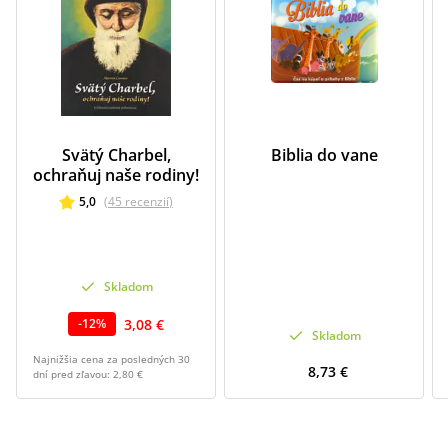
Svätý Charbel,
Biblia do vane
ochraňuj naše rodiny!
5,0
(
45
recenzií
)
Skladom
3,08 €
-
12
%
Skladom
Najnižšia cena za posledných 30
8,73 €
dní pred zľavou:
2,80 €