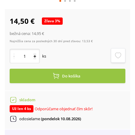
14,50 €
Zľava
3
%
bežná cena:
14,95 €
Najnižšia cena za posledných 30 dní pred zľavou:
13,53 €
-
+
ks
Do košíka
skladom
Odporúčame objednať čím skôr!
Už len 4 ks
odosielame
(pondelok 10.08.2026)