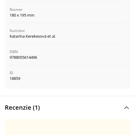
Rozmer
180 x 195 mm
Ilustrátor
Katarína Kerekesová et al.
ISBN
9788055614496
ID
18859
Recenzie (
1
)