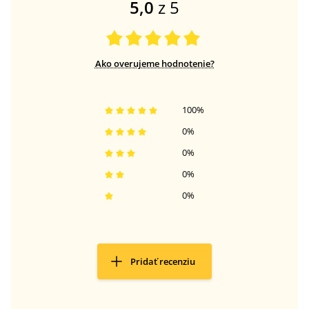
5,0
z 5
Ako overujeme hodnotenie?
100
%
0
%
0
%
0
%
0
%
Pridať recenziu