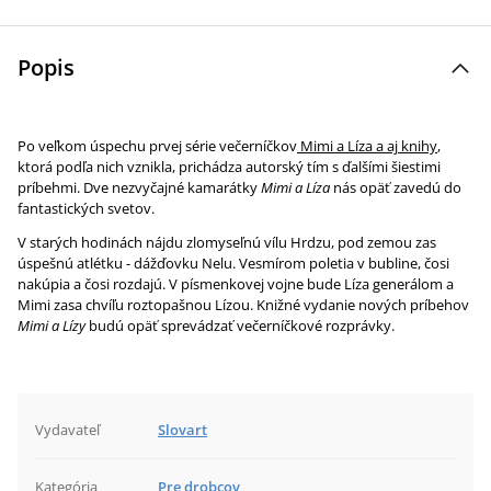
Popis
Po veľkom úspechu prvej série večerníčkov
Mimi a Líza a aj knihy
,
ktorá podľa nich vznikla, prichádza autorský tím s ďalšími šiestimi
príbehmi. Dve nezvyčajné kamarátky
Mimi a Líza
nás opäť zavedú do
fantastických svetov.
V starých hodinách nájdu zlomyseľnú vílu Hrdzu, pod zemou zas
úspešnú atlétku - dážďovku Nelu. Vesmírom poletia v bubline, čosi
nakúpia a čosi rozdajú. V písmenkovej vojne bude Líza generálom a
Mimi zasa chvíľu roztopašnou Lízou. Knižné vydanie nových príbehov
Mimi a Lízy
budú opäť sprevádzať večerníčkové rozprávky.
Vydavateľ
Slovart
Kategória
Pre drobcov