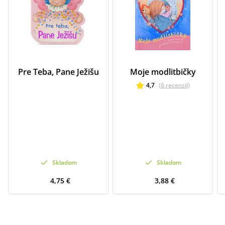
Pre Teba, Pane Ježišu
Moje modlitbičky
4,7
(
6
recenzií
)
Skladom
Skladom
4,75 €
3,88 €