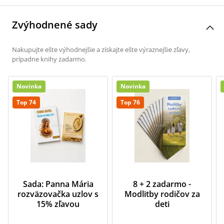
Zvýhodnené sady
Nakupujte ešte výhodnejšie a získajte ešte výraznejšie zľavy,
prípadne knihy zadarmo.
Novinka
Novinka
Top 74
Top 76
Sada: Panna Mária
8 + 2 zadarmo -
rozväzovačka uzlov s
Modlitby rodičov za
15% zľavou
deti