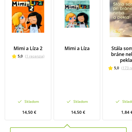
Mimi a Líza 2
Mimi a Líza
Stála som
bráne ne
5,0
(
1
recenzia
)
pekla
5,0
(
173
r
Skladom
Skladom
Skla
14,50 €
14,50 €
1,84 