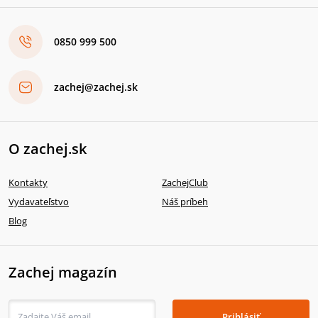
0850 999 500
zachej@zachej.sk
O zachej.sk
Kontakty
ZachejClub
Vydavateľstvo
Náš príbeh
Blog
Zachej magazín
Prihlásiť