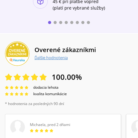
45 €
pri platbe vopred
(platí pre vybrané služby)
Overené zákazníkmi
Ďalšie hodnotenia
100.00
%
dodacia lehota
kvalita komunikácie
* hodnotenia za posledných 90 dní
Michaela
,
pred 2 dňami