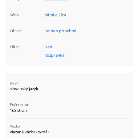
Séria
Mimi a Líza
Oblasť
Knihy s príbehmi
Filter
Deti
Rozprávka
Jazyk
slovenský jazyk
Počet strán
163 strán
Väzba
viazaná väzba (tvrdá)