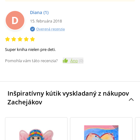
Diana
(1)
D
15. februára 2018
Overená recenzia
Super kniha nielen pre deti.
Pomohla vám táto recenzia?
Áno
(
0
)
Inšpiratívny kútik vyskladaný z nákupov
Zachejákov