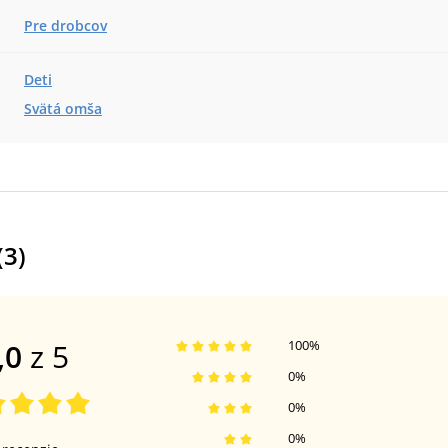
Pre drobcov
Deti
Svätá omša
(
3
)
,0
z 5
100
%
0
%
0
%
0
%