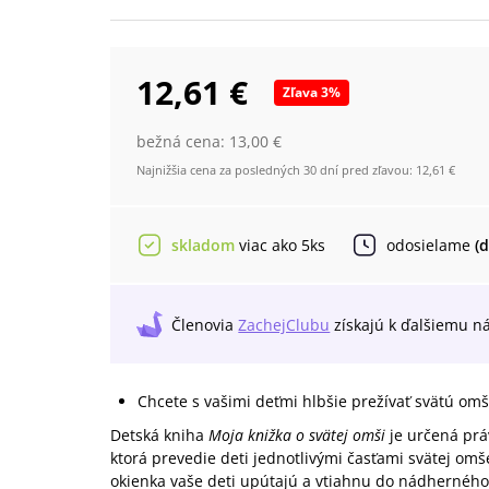
12,61 €
Zľava
3
%
bežná cena:
13,00 €
Najnižšia cena za posledných 30 dní pred zľavou:
12,61 €
skladom
viac ako 5ks
odosielame
(
Členovia
ZachejClubu
získajú
k ďalšiemu n
Chcete s vašimi deťmi hlbšie prežívať svätú om
Detská kniha
Moja knižka o svätej omši
je určená prá
ktorá prevedie deti jednotlivými časťami svätej omš
okienka vaše deti upútajú a vtiahnu do nádherného 