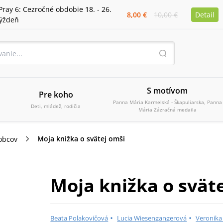
Pray 6: Cezročné obdobie 18. - 26.
8,00 €
10,00 €
Detail
týždeň
S motívom
Pre koho
Panna Mária Karmelská - Škapuliarska, Panna
Deti, mládež, rodičia
Mária Zázračná medaila
Moja knižka o svätej omši
obcov
Moja knižka o svät
•
•
Beata Polakovičová
Lucia Wiesengangerová
Veronika