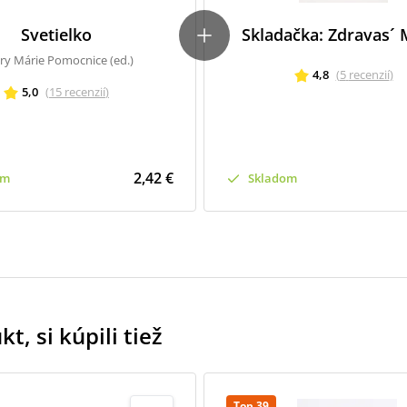
Svetielko
Skladačka: Zdravas´ 
ry Márie Pomocnice (ed.)
4,8
(
5
recenzií
)
5,0
(
15
recenzií
)
2,42 €
om
Skladom
t, si kúpili tiež
Top 39