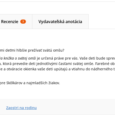
Recenzie
Vydavateľská anotácia
3
imi deťmi hlbšie prežívať svätú omšu?
a knižka o svätej omši
je určená práve pre vás. Vaše deti bude spr
a, ktorá prevedie deti jednotlivými časťami svätej omše. Farebné ob
ie a otváracie okienka vaše deti upútajú a vtiahnu do nádherného 
pre škôlkárov a najmladších žiakov.
Zaostri na rodinu