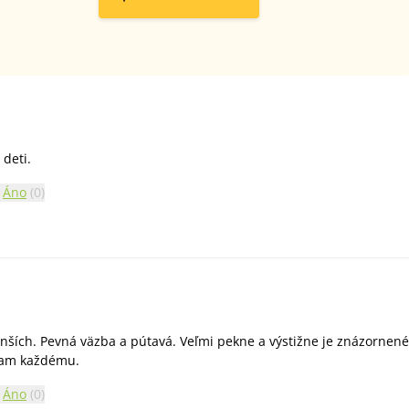
 deti.
Áno
(
0
)
enších. Pevná väzba a pútavá. Veľmi pekne a výstižne je znázornené
účam každému.
Áno
(
0
)