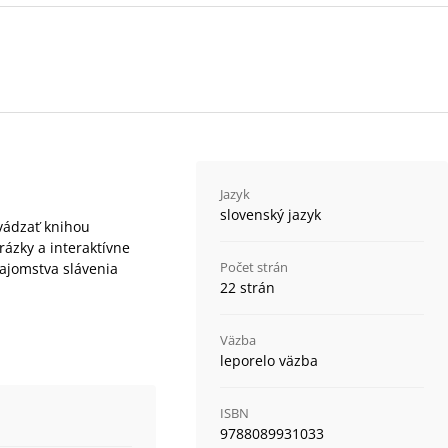
Jazyk
slovenský jazyk
evádzať knihou
rázky a interaktívne
Počet strán
tajomstva slávenia
22 strán
Väzba
leporelo väzba
ISBN
9788089931033