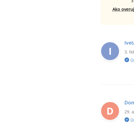
3
Ako overu
Ivet
I
3. f
O
Dom
D
29. 
O