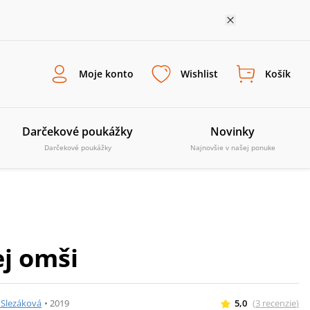
Moje konto
Wishlist
Košík
Darčekové poukážky
Novinky
Darčekové poukážky
Najnovšie v našej ponuke
ej omši
 Slezáková
•
2019
5,0
(
3
recenzie
)