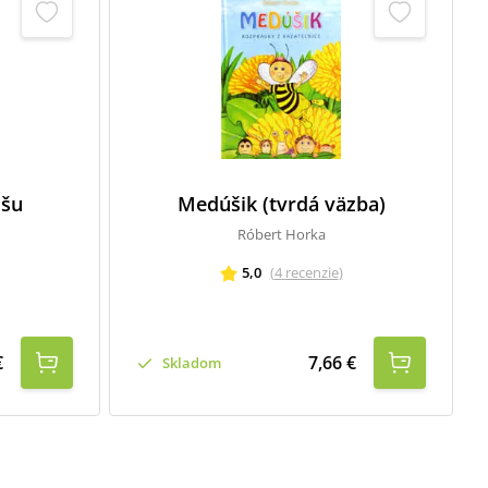
mšu
Medúšik (tvrdá väzba)
Róbert Horka
5,0
(
4
recenzie
)
€
7,66 €
Skladom