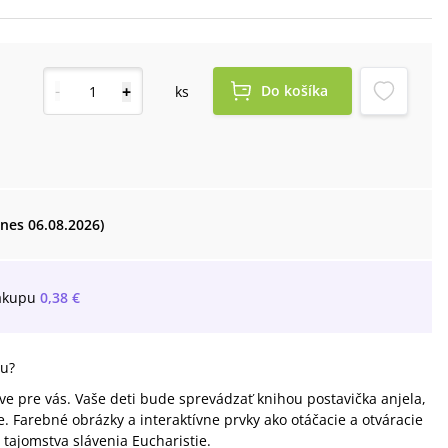
-
+
Do košíka
ks
dnes 06.08.2026)
ákupu
0,38 €
šu?
ve pre vás. Vaše deti bude sprevádzať knihou postavička anjela,
e. Farebné obrázky a interaktívne prvky ako otáčacie a otváracie
tajomstva slávenia Eucharistie.