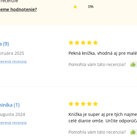
recenzie
0
%
jeme hodnotenie?
a
(9)
ebruára 2025
Pekná knižka, vhodná aj pre malé
verená recenzia
Pomohla vám táto recenzia?
inika
(1)
augusta 2024
Knižka je super aj pre tých najm
celé dianie omše. Určite odpor
verená recenzia
Pomohla vám táto recenzia?