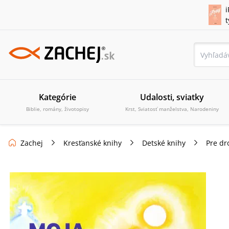
i
Kategórie
Udalosti, sviatky
Biblie, romány, životopisy
Krst, Sviatosť manželstva, Narodeniny
Zachej
Kresťanské knihy
Detské knihy
Pre dr