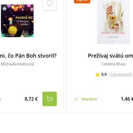
i, čo Pán Boh stvoril?
Prežívaj svätú o
Michaela Malinová
Catalina Rivas
5,0
(
124
recenzií
)
8,72 €
1,46 
m
Skladom