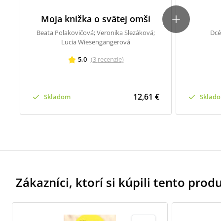
Moja knižka o svätej omši
Beata Polakovičová; Veronika Slezáková;
Dcé
Lucia Wiesengangerová
5,0
(
3
recenzie
)
12,61 €
Skladom
Sklad
Zákazníci, ktorí si kúpili tento produk