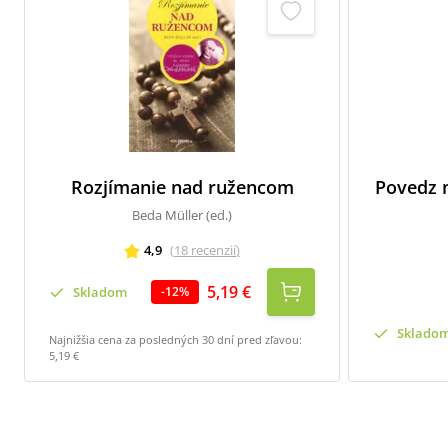
Rozjímanie nad ružencom
Povedz m
Beda Müller (ed.)
4,9
(
18
recenzií
)
5,19 €
Skladom
-
12
%
Sklado
Najnižšia cena za posledných 30 dní pred zľavou:
5,19 €