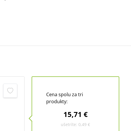
Cena spolu za tri
produkty:
15,71 €
ušetríte:
0,49 €