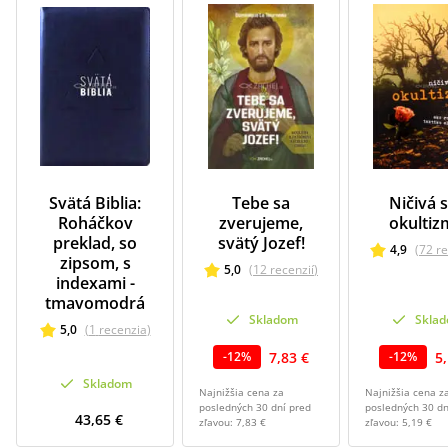
Svätá Biblia:
Tebe sa
Ničivá s
Roháčkov
zverujeme,
okulti
preklad, so
svätý Jozef!
4,9
(
72
re
zipsom, s
5,0
(
12
recenzií
)
indexami -
tmavomodrá
Skladom
Skla
5,0
(
1
recenzia
)
7,83 €
5
-
12
%
-
12
%
Skladom
Najnižšia cena za
Najnižšia cena z
posledných 30 dní pred
posledných 30 dn
43,65 €
zľavou:
7,83 €
zľavou:
5,19 €