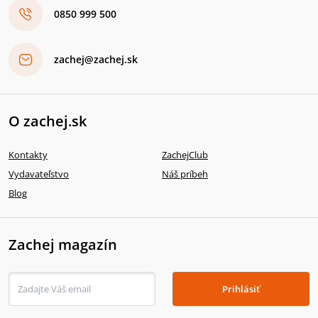
0850 999 500
zachej@zachej.sk
O zachej.sk
Kontakty
ZachejClub
Vydavateľstvo
Náš príbeh
Blog
Zachej magazín
Prihlásiť