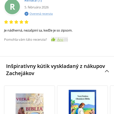
Renata
(1)
R
5. februára 2026
Overená recenzia
Je nádherná, nezašpiní sa, keďže je so zipsom.
Pomohla vám táto recenzia?
Áno
(
0
)
Inšpiratívny kútik vyskladaný z nákupov
Zachejákov