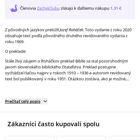
Členovia
ZachejClubu
získajú
k ďalšiemu nákupu
1,31 €
Z pôvodných jazykov preložil
Jozef Roháček
. Toto vydanie z roku 2020
obsahuje text podľa pôvodného druhého revidovaného vydania z
roku 1969.
O preklade:
Stále živý záujem o Roháčkov preklad Biblie sa stal pozoruhodným
javom slovenského biblického čitateľstva. Preklad postupne
vychádzal tlačou najprv v rokoch 1910 – 1936 a autorom revidovaný
text bol publikovaný v roku 1951. Otázkou zostáva, ako je možné,...
Prečítať celý popis
Zákazníci často kupovali spolu