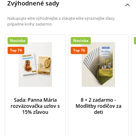
Zvýhodnené sady
Nakupujte ešte výhodnejšie a získajte ešte výraznejšie zľavy,
prípadne knihy zadarmo.
Novinka
Novinka
Top 74
Top 76
Sada: Panna Mária
8 + 2 zadarmo -
rozväzovačka uzlov s
Modlitby rodičov za
15% zľavou
deti