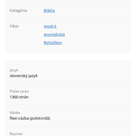
Kategória
Biblia
Filter
modrá
evanjelická
Roháčkov
Jazyk
slovenský jazyk
Počet strán
1360 strán
Väzba
flexi väzba (polotvrdá)
Rozmer