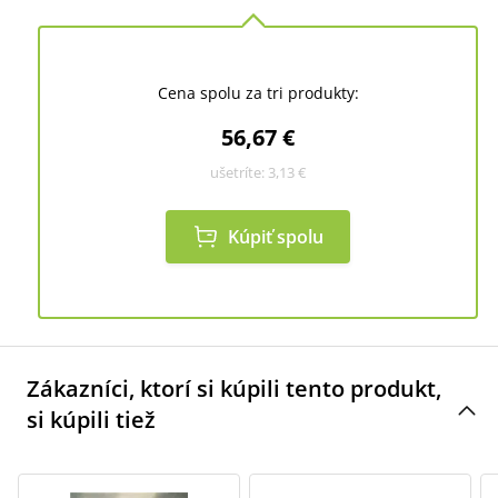
Cena spolu za tri produkty:
56,67 €
ušetríte:
3,13 €
Kúpiť spolu
Zákazníci, ktorí si kúpili tento produkt,
si kúpili tiež