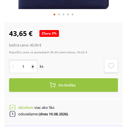
43,65 €
Zľava
3
%
bežná cena:
45,00 €
Najnižšia cena za posledných 30 dní pred zľavou:
43,65 €
-
+
ks
Do košíka
skladom
viac ako 5ks
odosielame
(dnes 10.08.2026)