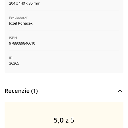
204 x 140 x 35 mm
Prekladateľ
Jozef Roháček
ISBN
9788089846610
ID
36365
Recenzie (
1
)
5,0
z 5