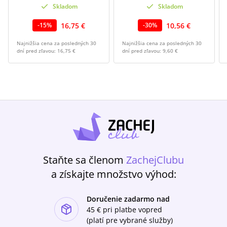
Skladom
Skladom
16,75 €
10,56 €
-
15
%
-
30
%
Najnižšia cena za posledných 30
Najnižšia cena za posledných 30
dní pred zľavou:
16,75 €
dní pred zľavou:
9,60 €
Staňte sa členom
ZachejClubu
a získajte množstvo výhod:
Doručenie zadarmo nad
ishlist-u
45 €
pri platbe vopred
(platí pre vybrané služby)