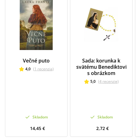
Večné puto
Sada: korunka k
svätému Benediktovi
4,0
(
1
recenzia
)
s obrázkom
5,0
(
4
recenzie
)
Skladom
Skladom
14,45 €
2,72 €