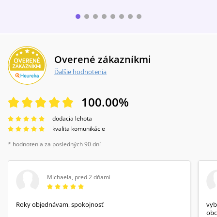
Overené zákazníkmi
Ďalšie hodnotenia
100.00
%
dodacia lehota
kvalita komunikácie
* hodnotenia za posledných 90 dní
Michaela
,
pred 2 dňami
Roky objednávam, spokojnosť
vyb
obc