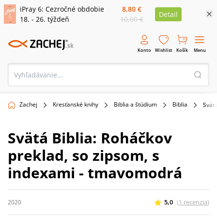
iPray 6: Cezročné obdobie
8,80 €
Detail
18. - 26. týždeň
10,00 €
Konto
Wishlist
Košík
Menu
Zachej
Kresťanské knihy
Biblia a štúdium
Biblia
Svät
Svätá Biblia: Roháčkov
preklad, so zipsom, s
indexami - tmavomodrá
5,0
(
1
recenzia
)
2020