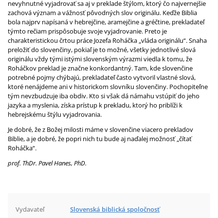
nevyhnutné vyjadrovať sa aj v preklade štýlom, ktorý čo najvernejšie
zachová význam a vážnosť pôvodných slov originálu. Keďže Biblia
bola najprv napísaná v hebrejčine, aramejčine a gréčtine, prekladateľ
týmto rečiam prispôsobuje svoje vyjadrovanie. Preto je
charakteristickou črtou práce Jozefa Roháčka „vláda originálu“. Snaha
preložiť do slovenčiny, pokiaľ je to možné, všetky jednotlivé slová
originálu vždy tými istými slovenským výrazmi viedla k tomu, že
Roháčkov preklad je značne konkordantný. Tam, kde slovenčine
potrebné pojmy chýbajú, prekladateľ často vytvoril vlastné slová,
ktoré nenájdeme ani v historickom slovníku slovenčiny. Pochopiteľne
tým nevzbudzuje iba obdiv. Kto si však dá námahu vstúpiť do jeho
jazyka a myslenia, získa prístup k prekladu, ktorý ho priblíži k
hebrejskému štýlu vyjadrovania.
Je dobré, že z Božej milosti máme v slovenčine viacero prekladov
Biblie, a je dobré, že popri nich tu bude aj naďalej možnosť „čítať
Roháčka“.
prof. ThDr. Pavel Hanes, PhD.
Vydavateľ
Slovenská biblická spoločnosť