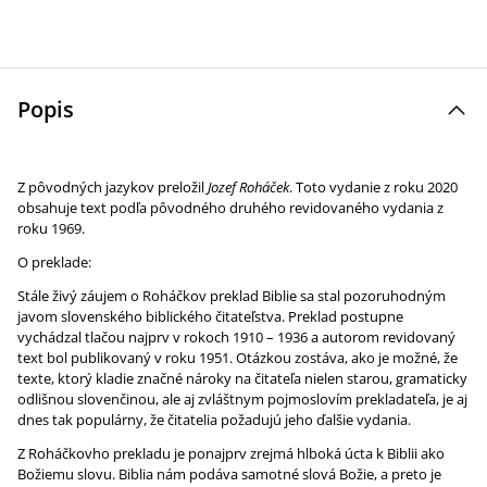
Popis
Z pôvodných jazykov preložil
Jozef Roháček
. Toto vydanie z roku 2020
obsahuje text podľa pôvodného druhého revidovaného vydania z
roku 1969.
O preklade:
Stále živý záujem o Roháčkov preklad Biblie sa stal pozoruhodným
javom slovenského biblického čitateľstva. Preklad postupne
vychádzal tlačou najprv v rokoch 1910 – 1936 a autorom revidovaný
text bol publikovaný v roku 1951. Otázkou zostáva, ako je možné, že
texte, ktorý kladie značné nároky na čitateľa nielen starou, gramaticky
odlišnou slovenčinou, ale aj zvláštnym pojmoslovím prekladateľa, je aj
dnes tak populárny, že čitatelia požadujú jeho ďalšie vydania.
Z Roháčkovho prekladu je ponajprv zrejmá hlboká úcta k Biblii ako
Božiemu slovu. Biblia nám podáva samotné slová Božie, a preto je