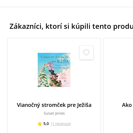
Zákazníci, ktorí si kúpili tento produk
Vianočný stromček pre Ježiša
Ako 
Susan Jones
5,0
(
1
recenzia
)