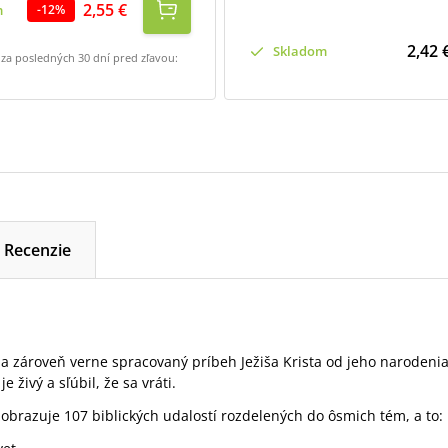
2,55 €
m
-
12
%
2,42 
Skladom
 za posledných 30 dní pred zľavou:
Recenzie
i a zároveň verne spracovaný príbeh Ježiša Krista od jeho narodeni
e živý a sľúbil, že sa vráti.
zobrazuje 107 biblických udalostí rozdelených do ôsmich tém, a to: