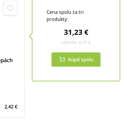
Cena spolu za tri
produkty:
31,23 €
ušetríte:
0,97 €
Kúpiť spolu
opách
2,42 €