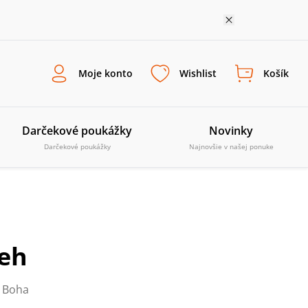
Moje konto
Wishlist
Košík
Darčekové poukážky
Novinky
Darčekové poukážky
Najnovšie v našej ponuke
beh
e Boha