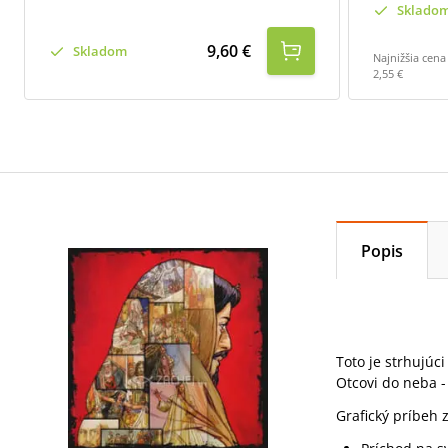
Sklado
9,60 €
Skladom
Najnižšia cena
2,55 €
Popis
Toto je strhujúc
Otcovi do neba - j
Grafický príbeh 