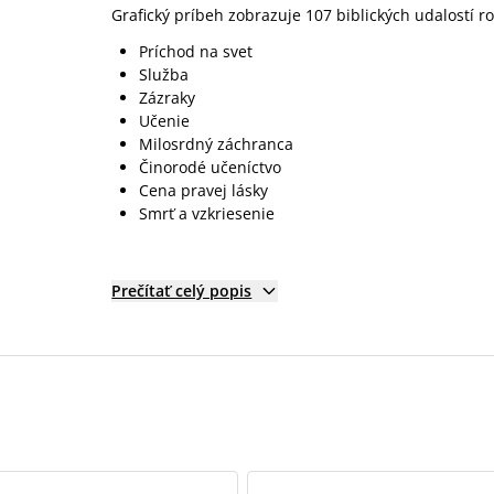
Grafický príbeh zobrazuje 107 biblických udalostí r
Príchod na svet
Služba
Zázraky
Učenie
Milosrdný záchranca
Činorodé učeníctvo
Cena pravej lásky
Smrť a vzkriesenie
Prečítať celý popis