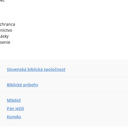
vet
áchranca
níctvo
lásky
esenie
Slovenská biblická spoločnosť
Biblické príbehy
Mládež
Pán Ježiš
Komiks