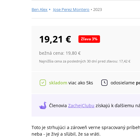
•
Ben Alex
Jose Perez Montero
•
2023
19,21 €
Zľava
3
%
bežná cena:
19,80 €
Najnižšia cena za posledných 30 dní pred zľavou:
17,42 €
skladom
viac ako 5ks
odosielame
p
Členovia
ZachejClubu
získajú
k ďalšiemu n
Toto je strhujúci a zároveň verne spracovaný príbeh
neba - je živý a sľúbil, že sa vráti.