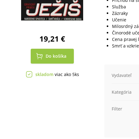
Príchod na s
Služba
Zázraky
Učenie
Milosrdný z
Činorodé uče
19,21 €
Cena pravej 
Smrť a vzkri
Do košíka
skladom
viac ako 5ks
Vydavateľ
Kategória
Filter