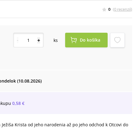
0
(
0
recenzií
)
-
+
Do košíka
ks
ondelok (10.08.2026)
ákupu
0,58 €
 Ježiša Krista od jeho narodenia až po jeho odchod k Otcovi do