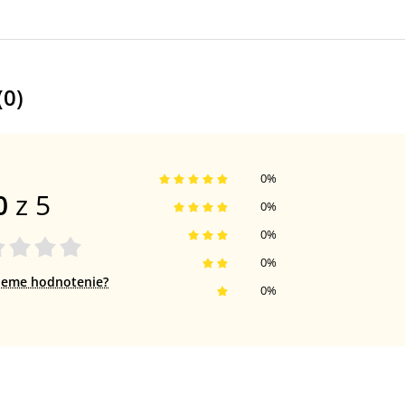
(
0
)
0
%
0
z 5
0
%
0
%
0
%
jeme hodnotenie?
0
%