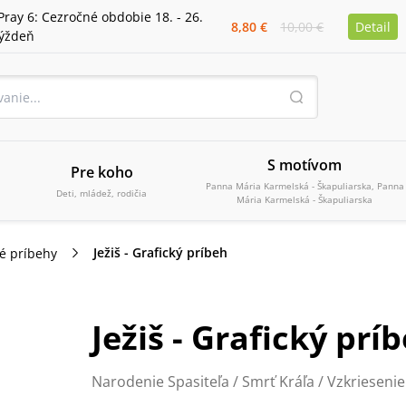
Pray 6: Cezročné obdobie 18. - 26.
8,80 €
10,00 €
Detail
týždeň
S motívom
Pre koho
Panna Mária Karmelská - Škapuliarska, Panna
Deti, mládež, rodičia
Mária Karmelská - Škapuliarska
Ježiš - Grafický príbeh
ké príbehy
Ježiš - Grafický prí
Narodenie Spasiteľa / Smrť Kráľa / Vzkrieseni