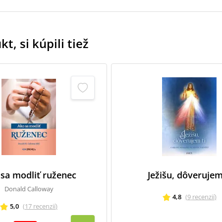
t, si kúpili tiež
sa modliť ruženec
Ježišu, dôverujem
Donald Calloway
4,8
(
9
recenzií
)
5,0
(
17
recenzií
)