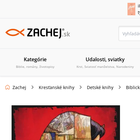
i
Kategórie
Udalosti, sviatky
Biblie, romány, životopisy
Krst, Sviatosť manželstva, Narodeniny
Zachej
Kresťanské knihy
Detské knihy
Biblic