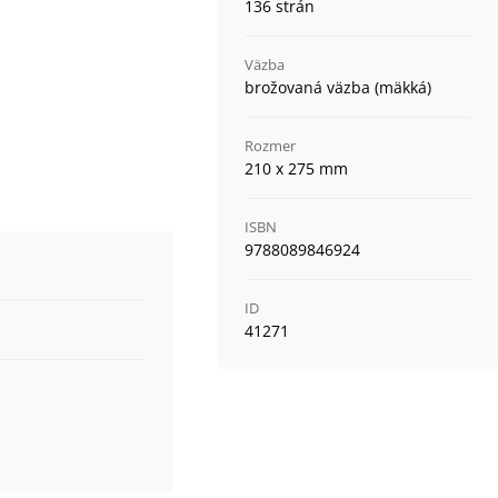
136 strán
Väzba
brožovaná väzba (mäkká)
Rozmer
210 x 275 mm
ISBN
9788089846924
ID
41271