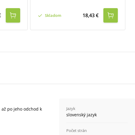
€
18,43 €
Skladom
Jazyk
a až po jeho odchod k
slovenský jazyk
Počet strán