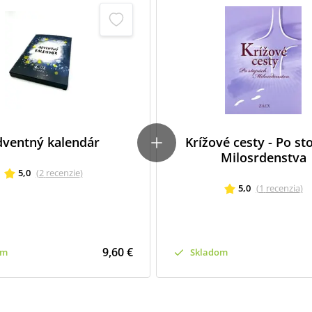
dventný kalendár
Krížové cesty - Po st
Milosrdenstva
5,0
(
2
recenzie
)
5,0
(
1
recenzia
)
9,60 €
om
Skladom