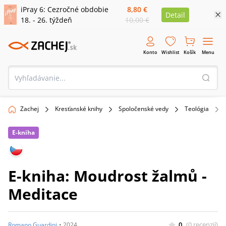
iPray 6: Cezročné obdobie
8,80 €
Detail
18. - 26. týždeň
10,00 €
Konto
Wishlist
Košík
Menu
Zachej
Kresťanské knihy
Spoločenské vedy
Teológia
E-kniha
E-kniha: Moudrost žalmů -
Meditace
0
(
0
recenzií
)
Romano Guardini
•
2024