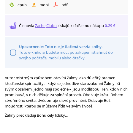
.
epub
.
mobi
.
pdf
Členovia
ZachejClubu
získajú
k ďalšiemu nákupu
0,29 €
Upozornenie: Toto nie je tlačená verzia knihy.
Túto e-knihu si budete môcť po zakúpení stiahnuť do
svojho počítača, mobilu alebo čítačky.
Autor mistrným způsobem otevírá Žalmy jako důležitý pramen
křesťanské spirituality. I když se jednotlivé starozákonní Žalmy liší
svým obsahem, jedno mají společné – jsou modlitbou. Ten, kdo v nich
promlouvá, v nich děkuje za splnění proseb. Obdivuje krásu Bohem
stvořeného světa. Uvědomuje si své provinění. Oslavuje Boží
moudrost, kterou se můžeme řídit ve svém životě.
Žalmy předkládají Bohu celý lidský...