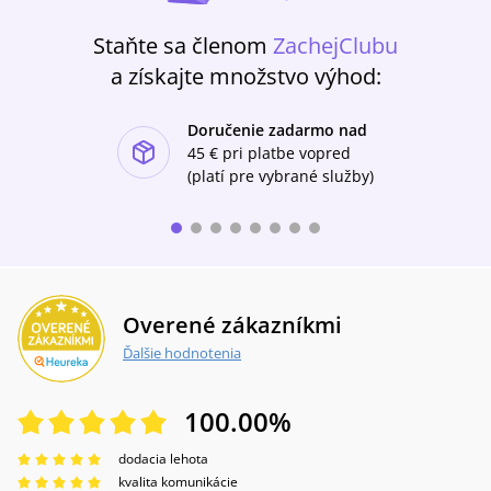
Staňte sa členom
ZachejClubu
a získajte množstvo výhod:
Doručenie zadarmo nad
ishlist-u
45 €
pri platbe vopred
(platí pre vybrané služby)
Overené zákazníkmi
Ďalšie hodnotenia
100.00
%
dodacia lehota
kvalita komunikácie