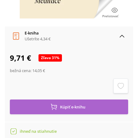
Prelistovať
E-kniha
Ušetríte
4,34 €
9,71 €
Zľava
31
%
bežná cena:
14,05 €
Kúpiť
e-knihu
ihneď na stiahnutie