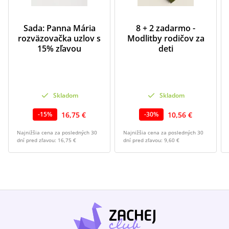
Sada: Panna Mária
8 + 2 zadarmo -
rozväzovačka uzlov s
Modlitby rodičov za
15% zľavou
deti
Skladom
Skladom
16,75 €
10,56 €
-
15
%
-
30
%
Najnižšia cena za posledných 30
Najnižšia cena za posledných 30
dní pred zľavou:
16,75 €
dní pred zľavou:
9,60 €