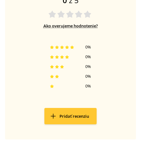
0
z 5
Ako overujeme hodnotenie?
0
%
0
%
0
%
0
%
0
%
Pridať recenziu