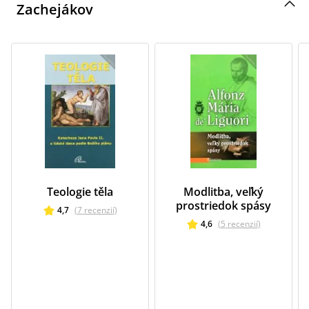
Zachejákov
Teologie těla
Modlitba, veľký
prostriedok spásy
4,7
(
7
recenzií
)
4,6
(
5
recenzií
)