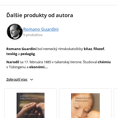
Ďalšie produkty od autora
Romano Guardini
5 produktov
Romano Guardini
bol nemecký rímskokatolícky
kňaz
,
filozof
,
teológ
a
pedagóg
.
Narodil
sa 17. februára 1885 v talianskej Verone. Študoval
chémiu
v Tübingenu a
ekonómi...
Zobraziť viac