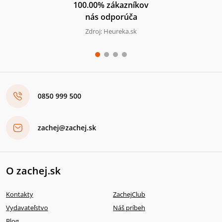
100.00% zákazníkov
nás odporúča
Zdroj: Heureka.sk
0850 999 500
zachej@zachej.sk
O zachej.sk
Kontakty
ZachejClub
Vydavateľstvo
Náš príbeh
Blog