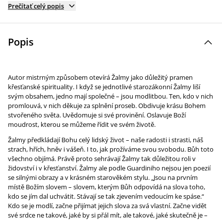
Prečítať celý popis
Popis
Autor mistrným způsobem otevírá Žalmy jako důležitý pramen
křesťanské spirituality. I když se jednotlivé starozákonní Žalmy liší
svým obsahem, jedno mají společné – jsou modlitbou. Ten, kdo v nich
promlouvá, v nich děkuje za splnění proseb. Obdivuje krásu Bohem
stvořeného světa. Uvědomuje si své provinění. Oslavuje Boží
moudrost, kterou se můžeme řídit ve svém životě.
Žalmy předkládají Bohu celý lidský život – naše radosti i strasti, náš
strach, hřích, hněv i vášeň. I to, jak prožíváme svou svobodu. Bůh toto
všechno objímá. Právě proto sehrávají Žalmy tak důležitou roli v
židovství i v křesťanství. Žalmy ale podle Guardiniho nejsou jen poezií
se silnými obrazy a v krásném starověkém stylu. „Jsou na prvním
místě Božím slovem – slovem, kterým Bůh odpovídá na slova toho,
kdo se jím dal uchvátit. Stávají se tak zjevením vedoucím ke spáse.“
Kdo se je modlí, začne přijímat jejich slova za svá vlastní. Začne vidět
své srdce ne takové, jaké by si přál mít, ale takové, jaké skutečně je –