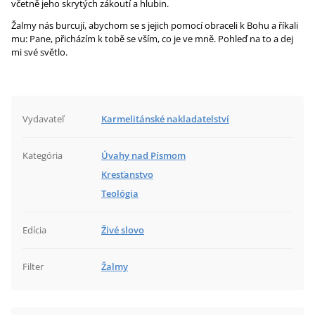
včetně jeho skrytých zákoutí a hlubin.
Žalmy nás burcují, abychom se s jejich pomocí obraceli k Bohu a říkali
mu: Pane, přicházím k tobě se vším, co je ve mně. Pohleď na to a dej
mi své světlo.
Vydavateľ
Karmelitánské nakladatelství
Kategória
Úvahy nad Písmom
Kresťanstvo
Teológia
Edícia
Živé slovo
Filter
Žalmy