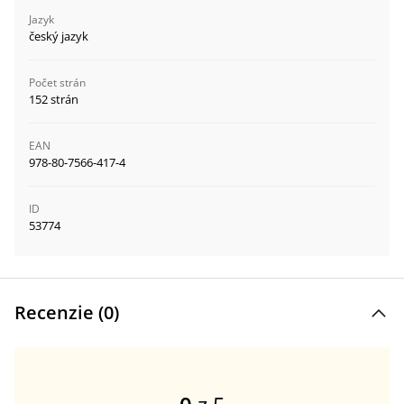
Jazyk
český jazyk
Počet strán
152 strán
EAN
978-80-7566-417-4
ID
53774
Recenzie (
0
)