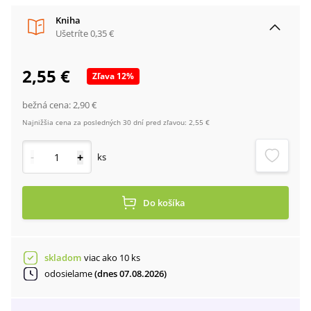
Kniha
Ušetríte
0,35 €
2,55 €
Zľava
12
%
bežná cena:
2,90 €
Najnižšia cena za posledných 30 dní pred zľavou:
2,55 €
-
+
ks
Do košíka
skladom
viac ako 10 ks
odosielame
(dnes 07.08.2026)