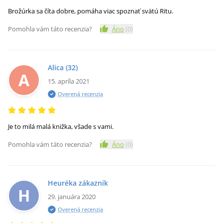
Brožúrka sa číta dobre, pomáha viac spoznať svätú Ritu.
Pomohla vám táto recenzia?
Áno
(
0
)
Alica
(32)
A
15. apríla 2021
Overená recenzia
Je to milá malá knižka, všade s vami.
Pomohla vám táto recenzia?
Áno
(
0
)
Heuréka zákazník
H
29. januára 2020
Overená recenzia