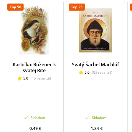
Top 56
Top 25
Kartička: Ruženec k
Svätý Šarbel Machlúf
svätej Rite
5,0
(
83
recenzií
)
5,0
(
15
recenzií
)
Skladom
Skladom
0,49 €
1,84 €