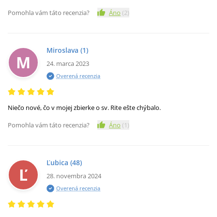
Pomohla vám táto recenzia?
Áno
(
2
)
Miroslava
(1)
M
24. marca 2023
Overená recenzia
Niečo nové, čo v mojej zbierke o sv. Rite ešte chýbalo.
Pomohla vám táto recenzia?
Áno
(
1
)
Ľubica
(48)
Ľ
28. novembra 2024
Overená recenzia