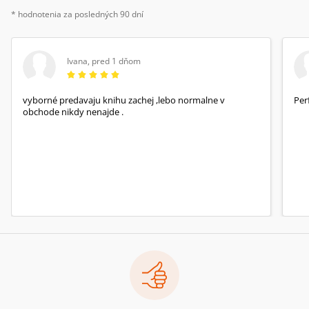
* hodnotenia za posledných 90 dní
Ivana
,
pred 1 dňom
vyborné predavaju knihu zachej ,lebo normalne v
Per
obchode nikdy nenajde .