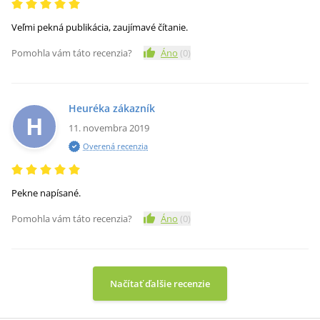
Veľmi pekná publikácia, zaujímavé čítanie.
Pomohla vám táto recenzia?
Áno
(
0
)
Heuréka zákazník
H
11. novembra 2019
Overená recenzia
Pekne napísané.
Pomohla vám táto recenzia?
Áno
(
0
)
Načítať ďalšie recenzie