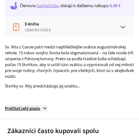
Členovia
ZachejClubu
získajú
k ďalšiemu nákupu
0,08 €
E-kniha
Ušetríte
0,43 €
Sv. Rita z Cascie patrí medzi najdôležitejšie svätice augustiniánskej
rehole. 15 rokov svojho života bola stigmatizovaná – na čele nosila tŕň
utrpenia z Pánovej koruny. Preto sa podľa tradície ľudia schádzajú
počas 15 štvrtkov, aby si uctili túto sväticu a vyprosovali od nej milosti
pre svoje rodiny, chorých, trpiacich, pre všetkých, ktorí sú v akejkoľvek
núdzi.
Štvrtky sv. Rity predchádzajú jej sviatku...
Prečítať celý popis
Zákazníci často kupovali spolu