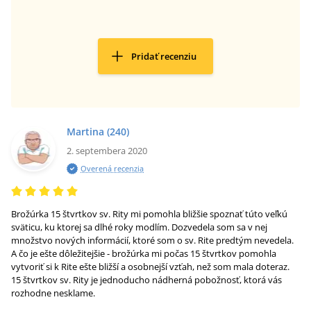
Pridať recenziu
Martina
(240)
2. septembera 2020
Overená recenzia
Brožúrka 15 štvrtkov sv. Rity mi pomohla bližšie spoznať túto veľkú
sväticu, ku ktorej sa dlhé roky modlím. Dozvedela som sa v nej
množstvo nových informácií, ktoré som o sv. Rite predtým nevedela.
A čo je ešte dôležitejšie - brožúrka mi počas 15 štvrtkov pomohla
vytvoriť si k Rite ešte bližší a osobnejší vzťah, než som mala doteraz.
15 štvrtkov sv. Rity je jednoducho nádherná pobožnosť, ktorá vás
rozhodne nesklame.