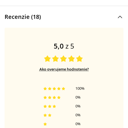
Recenzie (
18
)
5,0
z 5
Ako overujeme hodnotenie?
100
%
0
%
0
%
0
%
0
%