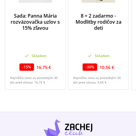
Sada: Panna Mária
8 + 2 zadarmo -
rozväzovačka uzlov s
Modlitby rodičov za
15% zľavou
deti
Skladom
Skladom
16,75 €
10,56 €
-
15
%
-
30
%
Najnižšia cena za posledných 30
Najnižšia cena za posledných 30
dní pred zľavou:
16,75 €
dní pred zľavou:
9,60 €