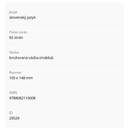
Jazyk
slovenský jazyk
Počet strán
92 strán
Väzba
brožovaná väzba (mäkká)
Rozmer
105 x 148 mm
ISBN
9788082110008
ID
29529