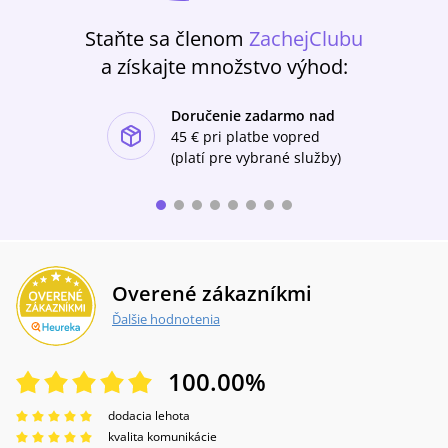
Staňte sa členom
ZachejClubu
a získajte množstvo výhod:
Doručenie zadarmo nad
ishlist-u
45 €
pri platbe vopred
(platí pre vybrané služby)
Overené zákazníkmi
Ďalšie hodnotenia
100.00
%
dodacia lehota
kvalita komunikácie