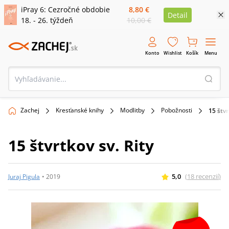
iPray 6: Cezročné obdobie
8,80 €
Detail
18. - 26. týždeň
10,00 €
Konto
Wishlist
Košík
Menu
Zachej
Kresťanské knihy
Modlitby
Pobožnosti
15 štvr
15 štvrtkov sv. Rity
5,0
(
18
recenzií
)
Juraj Pigula
•
2019