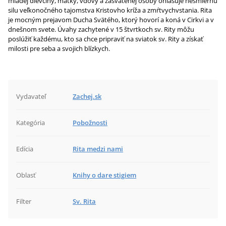
mladej dievčiny, matky, vdovy a zasvätenej osoby ohlasuje nesmiernu
silu veľkonočného tajomstva Kristovho kríža a zmŕtvychvstania. Rita
je mocným prejavom Ducha Svätého, ktorý hovorí a koná v Cirkvi a v
dnešnom svete. Úvahy zachytené v 15 štvrtkoch sv. Rity môžu
poslúžiť každému, kto sa chce pripraviť na sviatok sv. Rity a získať
milosti pre seba a svojich blízkych.
Vydavateľ
Zachej.sk
Kategória
Pobožnosti
Edícia
Rita medzi nami
Oblasť
Knihy o dare stigiem
Filter
Sv. Rita