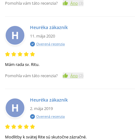
Pomohla vám táto recenzia?
Áno
(
3
)
Heuréka zákazník
H
11. mája 2020
Overená recenzia
Mám rada sv. Ritu.
Pomohla vám táto recenzia?
Áno
(
2
)
Heuréka zákazník
H
2. mája 2019
Overená recenzia
Modlitby k svätej Rite sú skutočne zázračné.