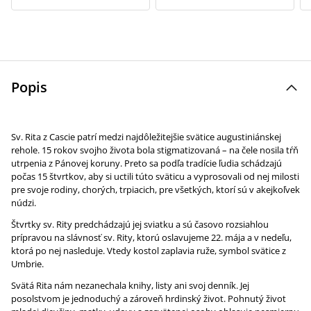
Popis
Sv. Rita z Cascie patrí medzi najdôležitejšie svätice augustiniánskej
rehole. 15 rokov svojho života bola stigmatizovaná – na čele nosila tŕň
utrpenia z Pánovej koruny. Preto sa podľa tradície ľudia schádzajú
počas 15 štvrtkov, aby si uctili túto sväticu a vyprosovali od nej milosti
pre svoje rodiny, chorých, trpiacich, pre všetkých, ktorí sú v akejkoľvek
núdzi.
Štvrtky sv. Rity predchádzajú jej sviatku a sú časovo rozsiahlou
prípravou na slávnosť sv. Rity, ktorú oslavujeme 22. mája a v nedeľu,
ktorá po nej nasleduje. Vtedy kostol zaplavia ruže, symbol svätice z
Umbrie.
Svätá Rita nám nezanechala knihy, listy ani svoj denník. Jej
posolstvom je jednoduchý a zároveň hrdinský život. Pohnutý život