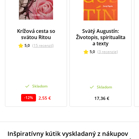
Krížová cesta so
Svätý Augustín:
svätou Ritou
Životopis, spiritualita
a texty
5,0
(
15
recenzií
)
5,0
(
3
recenzie
)
Skladom
Skladom
2,55 €
-
12
%
17,36 €
Inšpiratívny kútik vyskladaný z nákupov