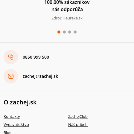
100.00% zákazníkov
nás odporúča
Zdroj: Heureka.sk
0850 999 500
zachej@zachej.sk
O zachej.sk
Kontakty
ZachejClub
Vydavateľstvo
Náš príbeh
Blog