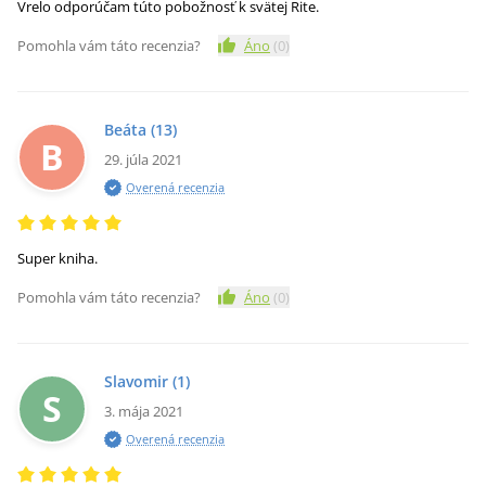
Vrelo odporúčam túto pobožnosť k svätej Rite.
Pomohla vám táto recenzia?
Áno
(
0
)
Beáta
(13)
B
29. júla 2021
Overená recenzia
Super kniha.
Pomohla vám táto recenzia?
Áno
(
0
)
Slavomir
(1)
S
3. mája 2021
Overená recenzia