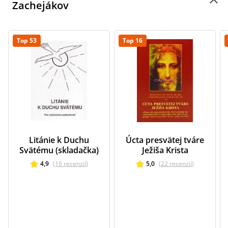
Zachejákov
Top 53
Top 16
Litánie k Duchu
Úcta presvätej tváre
Svätému (skladačka)
Ježiša Krista
4,9
(
16
recenzií
)
5,0
(
22
recenzií
)