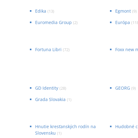
Edika
Egmont
(
13
)
(
9
)
Euromedia Group
Európa
(
2
)
(
11
Fortuna Libri
Foxx new 
(
72
)
GD Identity
GEORG
(
28
)
(
9
)
Grada Slovakia
(
1
)
Hnutie kresťanských rodín na
Hudobné 
Slovensku
(
1
)