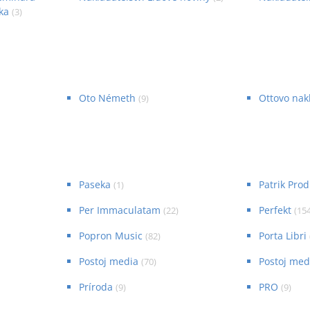
ka
(
3
)
Oto Németh
Ottovo nak
(
9
)
Paseka
Patrik Pro
(
1
)
Per Immaculatam
Perfekt
(
22
)
(
15
Popron Music
Porta Libri
(
82
)
Postoj media
Postoj medi
(
70
)
Príroda
PRO
(
9
)
(
9
)