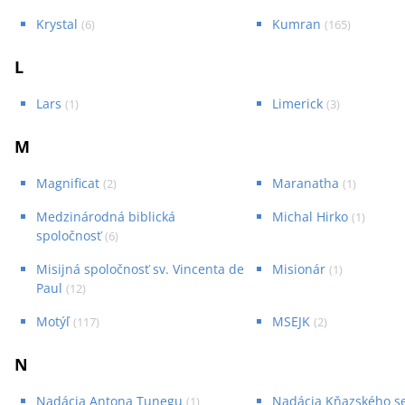
Krystal
Kumran
(
6
)
(
165
)
L
Lars
Limerick
(
1
)
(
3
)
M
Magnificat
Maranatha
(
2
)
(
1
)
Medzinárodná biblická
Michal Hirko
(
1
)
spoločnosť
(
6
)
Misijná spoločnosť sv. Vincenta de
Misionár
(
1
)
Paul
(
12
)
Motýľ
MSEJK
(
117
)
(
2
)
N
Nadácia Antona Tunegu
Nadácia Kňazského s
(
1
)