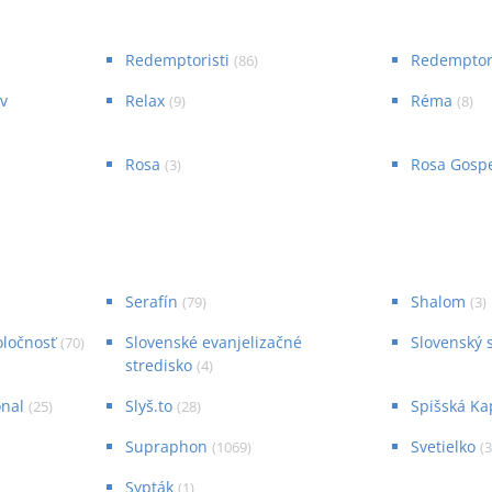
Redemptoristi
Redemptori
(
86
)
v
Relax
Réma
(
9
)
(
8
)
Rosa
Rosa Gosp
(
3
)
Serafín
Shalom
(
79
)
(
3
)
oločnosť
Slovenské evanjelizačné
Slovenský 
(
70
)
stredisko
(
4
)
onal
Slyš.to
Spišská Ka
(
25
)
(
28
)
Supraphon
Svetielko
(
1069
)
(
Sypták
(
1
)