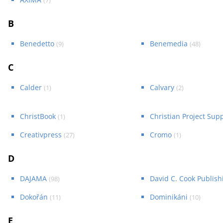
(
7
)
B
Benedetto
Benemedia
(
9
)
(
48
)
C
Calder
Calvary
(
1
)
(
2
)
ChristBook
Christian Project Sup
(
1
)
Creativpress
Cromo
(
27
)
(
1
)
D
DAJAMA
David C. Cook Publish
(
98
)
Dokořán
Dominikáni
(
11
)
(
10
)
E