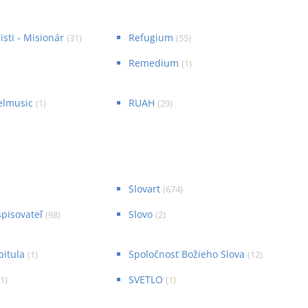
sti - Misionár
Refugium
(
31
)
(
55
)
Remedium
(
1
)
elmusic
RUAH
(
1
)
(
29
)
Slovart
(
674
)
spisovateľ
Slovo
(
98
)
(
2
)
pitula
Spoločnosť Božieho Slova
(
1
)
(
12
)
SVETLO
31
)
(
1
)