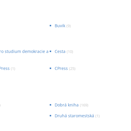
Buvik
(
9
)
ro studium demokracie a
Cesta
(
10
)
Press
CPress
(
1
)
(
25
)
Dobrá kniha
)
(
169
)
Druhá staromestská
(
1
)