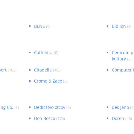
BENS
Biblion
(
9
)
(
3
)
Cathedra
Centrum p
(
8
)
kultury
(
2
)
port
Citadella
Computer 
(
163
)
(
103
)
Cromo & Zaex
(
3
)
ing Co.
Dedičstvo otcov
des Jano
(
1
)
(
1
)
(
5
Don Bosco
Doron
(
176
)
(
48
)