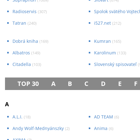
(
1069
)
(
674
)
Radioservis
Spolok svätého Vojtec
(
307
)
Tatran
i527.net
(
240
)
(
212
)
Dobrá kniha
Kumran
(
169
)
(
165
)
Albatros
Karolinum
(
149
)
(
133
)
Citadella
Slovenský spisovateľ
(
103
)
(
TOP 30
A
B
C
D
E
F
A
A.L.I.
AD TEAM
(
18
)
(
6
)
Andy Wolf-Mednyánszky
Anima
(
2
)
(
6
)
AXIMA