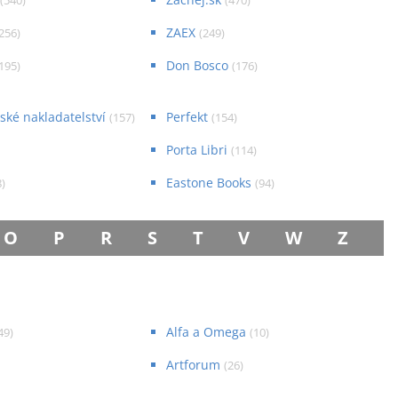
(
540
)
(
470
)
ZAEX
256
)
(
249
)
Don Bosco
195
)
(
176
)
ské nakladatelství
Perfekt
(
157
)
(
154
)
Porta Libri
(
114
)
Eastone Books
8
)
(
94
)
O
P
R
S
T
V
W
Z
Alfa a Omega
49
)
(
10
)
Artforum
(
26
)