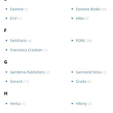
Eastone
Eastone Books
(
1
)
(
94
)
EriV
eRko
(
1
)
(
7
)
F
Familiaris
FORK
(
4
)
(
38
)
Francesca Creation
(
1
)
G
Gardenia Publishers
Garmond Nitra
(
2
)
(
1
)
Gorazd
Grada
(
17
)
(
9
)
H
Herba
Hlbiny
(
1
)
(
3
)