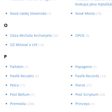
biskupa Jána Vojtaššá
Nová nádej Slovensko
Nové Mesto
(
1
)
(
70
)
O
Oáza Michala Archanjela
OPUS
(
32
)
(
3
)
OZ Milovať a ctiť
(
13
)
P
Pallotíni
Papageno
(
1
)
(
1
)
Pavlík Recodrs
Pavlik Records
(
2
)
(
13
)
Petra
Pierot
(
11
)
(
27
)
Post Bellum
Post Scriptum
(
1
)
(
23
)
Premedia
Princeps
(
256
)
(
1
)