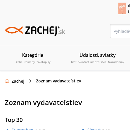
i
Kategórie
Udalosti, sviatky
Biblie, romány, životopisy
Krst, Sviatosť manželstva, Narodeniny
Zoznam vydavateľstiev
Zachej
Zoznam vydavateľstiev
Top 30
Supraphon
Slovart