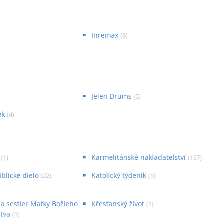
Inremax
(
8
)
Jelen Drums
(
5
)
ek
(
4
)
Karmelitánské nakladatelství
(
1
)
(
157
)
iblické dielo
Katolický týdeník
(
22
)
(
1
)
a sestier Matky Božieho
Křesťanský žívot
(
1
)
tva
(
1
)