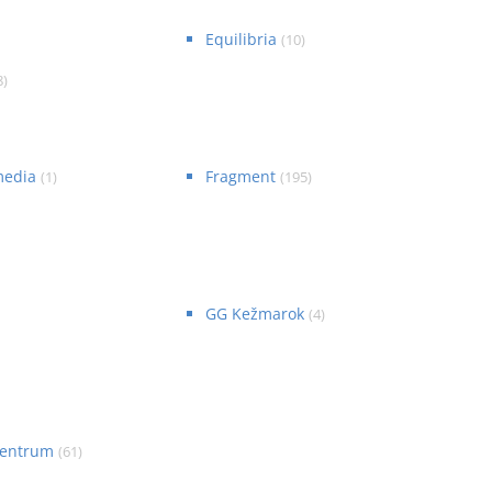
Equilibria
(
10
)
8
)
media
Fragment
(
1
)
(
195
)
GG Kežmarok
(
4
)
centrum
(
61
)