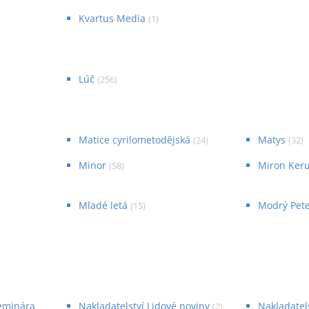
Kvartus Media
(
1
)
Lúč
(
256
)
Matice cyrilometodějská
Matys
(
24
)
(
32
)
Minor
Miron Ker
(
58
)
Mladé letá
Modrý Pet
(
15
)
eminára
Nakladatelství Lidové noviny
Nakladatel
(
2
)