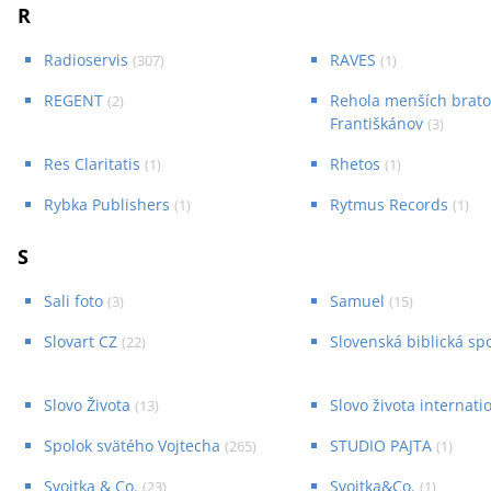
R
Radioservis
RAVES
(
307
)
(
1
)
REGENT
Rehola menších brato
(
2
)
Františkánov
(
3
)
Res Claritatis
Rhetos
(
1
)
(
1
)
Rybka Publishers
Rytmus Records
(
1
)
(
1
)
S
Sali foto
Samuel
(
3
)
(
15
)
Slovart CZ
Slovenská biblická sp
(
22
)
Slovo Života
Slovo života internati
(
13
)
Spolok svätého Vojtecha
STUDIO PAJTA
(
265
)
(
1
)
Svojtka & Co.
Svojtka&Co.
(
23
)
(
1
)