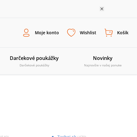
Moje konto
Wishlist
Košík
Darčekové poukážky
Novinky
Darčekové poukážky
Najnovšie v našej ponuke
Zachej.sk