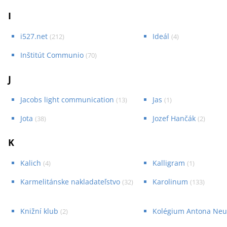
I
i527.net
Ideál
(
212
)
(
4
)
Inštitút Communio
(
70
)
J
Jacobs light communication
Jas
(
13
)
(
1
)
Jota
Jozef Hančák
(
38
)
(
2
)
K
Kalich
Kalligram
(
4
)
(
1
)
Karmelitánske nakladateľstvo
Karolinum
(
32
)
(
133
)
Knižní klub
Kolégium Antona Neu
(
2
)