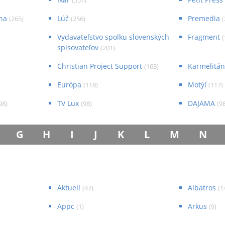
(
557
)
ha
Lúč
Premedia
(
265
)
(
256
)
(
Vydavateľstvo spolku slovenských
Fragment
(
spisovateľov
(
201
)
Christian Project Support
Karmelitán
(
163
)
Európa
Motýľ
(
118
)
(
117
)
TV Lux
DAJAMA
98
)
(
98
)
(
9
G
H
I
J
K
L
M
N
Aktuell
Albatros
(
47
)
(
1
Appc
Arkus
(
1
)
(
9
)