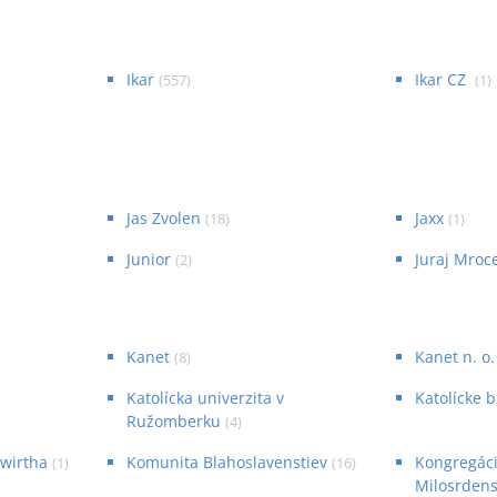
Ikar
Ikar CZ
(
557
)
(
1
)
Jas Zvolen
Jaxx
(
18
)
(
1
)
Junior
Juraj Mroc
(
2
)
Kanet
Kanet n. o.
(
8
)
Katolícka univerzita v
Katolícke b
Ružomberku
(
4
)
wirtha
Komunita Blahoslavenstiev
Kongregáci
(
1
)
(
16
)
Milosrdens