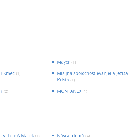
Mayor
(
1
)
uľ-Kmec
Misijná spoločnosť evanjelia Ježiša
(
1
)
Krista
(
1
)
er
MONTANEX
(
2
)
(
1
)
ství Luboš Marek
Návrat domů
(
1
)
(
4
)