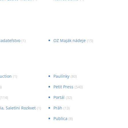
ladateľstvo
OZ Maják nádeje
(
1
)
(
15
)
duction
Paulínky
(
1
)
(
80
)
Petit Press
4
)
(
540
)
Portál
(
114
)
(
32
)
a, Saletíni Rozkvet
Práh
(
1
)
(
13
)
Publica
(
8
)