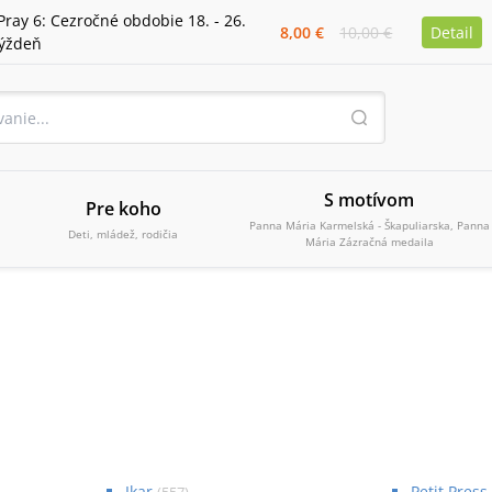
Pray 6: Cezročné obdobie 18. - 26.
8,00 €
10,00 €
Detail
týždeň
S motívom
Pre koho
Panna Mária Karmelská - Škapuliarska, Panna
Deti, mládež, rodičia
Mária Zázračná medaila
Ikar
Petit Press